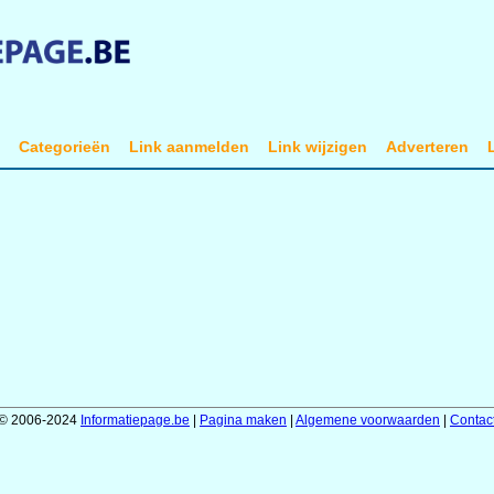
t
Categorieën
Link aanmelden
Link wijzigen
Adverteren
© 2006-2024
Informatiepage.be
|
Pagina maken
|
Algemene voorwaarden
|
Contac