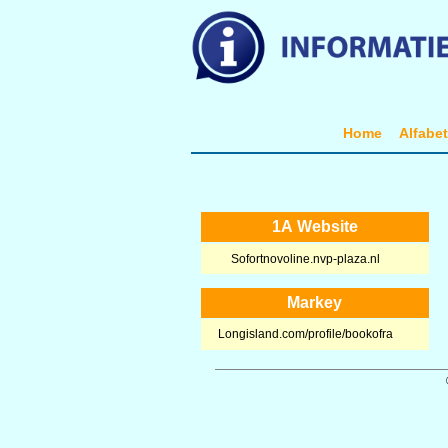
Home
Alfabe
1A Website
Sofortnovoline.nvp-plaza.nl
Markey
Longisland.com/profile/bookofra